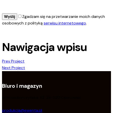
Zgadzam się na przetwarzanie moich danych
osobowych z polityką
serwisu internetowego
.
Nawigacja wpisu
Prev Project
Next Project
Biuro i magazyn
ul. Nowokorczyńska 42, 28-520 Opatowiec
produkcja@ewenta.pl