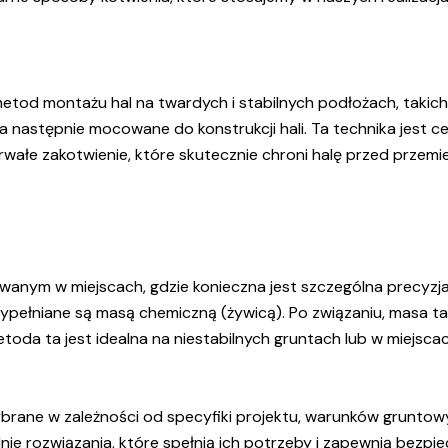
metod montażu hal na twardych i stabilnych podłożach, takic
 a następnie mocowane do konstrukcji hali. Ta technika jest c
 trwałe zakotwienie, które skutecznie chroni halę przed prze
anym w miejscach, gdzie konieczna jest szczególna precyzja
 wypełniane są masą chemiczną (żywicą). Po związaniu, masa 
toda ta jest idealna na niestabilnych gruntach lub w miejsc
brane w zależności od specyfiki projektu, warunków gruntowy
ie rozwiązania, które spełnią ich potrzeby i zapewnią bezpi