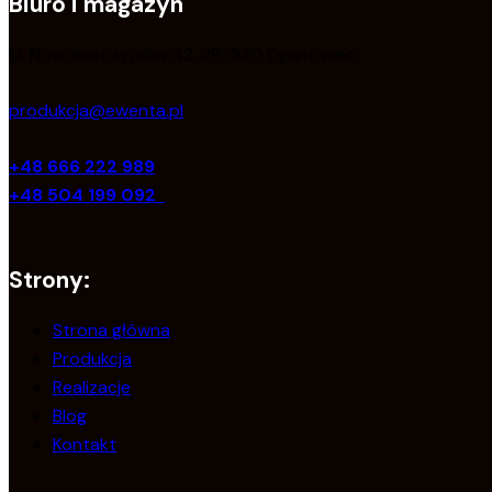
Biuro i magazyn
ul. Nowokorczyńska 42, 28-520 Opatowiec
produkcja@ewenta.pl
+48 666 222 989
+48 504 199 092
Strony:
Strona główna
Produkcja
Realizacje
Blog
Kontakt