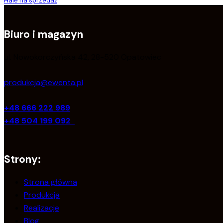
Hale na sprzedaż
Biuro i magazyn
ul. Nowokorczyńska 42, 28-520 Opatowiec
produkcja@ewenta.pl
+48 666 222 989
+48 504 199 092
Strony:
Strona główna
Produkcja
Realizacje
Blog