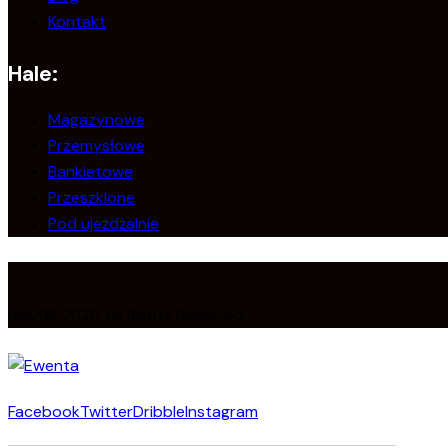
Kontakt
Hale:
Magazynowe
Przemysłowe
Bankietowe
Przeszklone
Pod ujeżdżalnie
nesX© 2026. All Rights Reserved.
Facebook
Twitter
Dribble
Instagram